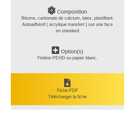
l'isolation
Composition
thermique
Bitume, carbonate de calcium, latex, plastifiant.
:
Autoadhésif ( acrylique transfert ) sur une face
en standard
SOLUTIONS
D'ISOLATION
Option(s)
THERMIQUE
Finition PEHD ou papier blanc.
CATALOGUE
DE
NOS
Fiche PDF
MATÉRIAUX
Télécharger la fiche
THERMIQUES