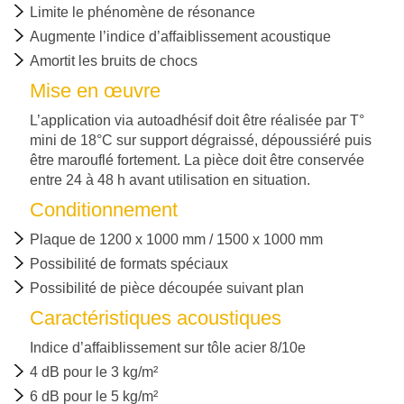
PRODUITS
Limite le phénomène de résonance
FINIS
Augmente l’indice d’affaiblissement acoustique
Amortit les bruits de chocs
NORMES
Mise en œuvre
ET
L’application via autoadhésif doit être réalisée par T°
CERTIFICATIONS
mini de 18°C sur support dégraissé, dépoussiéré puis
être marouflé fortement. La pièce doit être conservée
entre 24 à 48 h avant utilisation en situation.
CERTIFICATIONS
Conditionnement
ISO
Plaque de 1200 x 1000 mm / 1500 x 1000 mm
Possibilité de formats spéciaux
NOUS
Possibilité de pièce découpée suivant plan
CONTACTER
Caractéristiques acoustiques
Indice d’affaiblissement sur tôle acier 8/10e
4 dB pour le 3 kg/m²
6 dB pour le 5 kg/m²