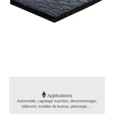
D'ISOLATION
ACOUSTIQUE
CATALOGUE
DE
NOS
MATÉRIAUX
ACOUSTIQUES
ISOLATION
THERMIQUE
Nos
Applications
solutions
Automobile, capotage machine, électroménager,
techniques
bâtiment, mobilier de bureau, plasturgie, ...
pour