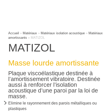
Accueil
»
Matériaux
»
Matériaux isolation acoustique
»
Matériaux
amortissants
»
MATIZOL
MATIZOL
Masse lourde amortissante
QUI
Plaque viscoélastique destinée à
SOMMES-
l’amortissement vibratoire. Destinée
NOUS
aussi à renforcer l’isolation
?
acoustique d’une paroi par la loi de
masse.
PHOTOTHÈQUE
Elimine le rayonnement des parois métalliques ou
DE
plastiques