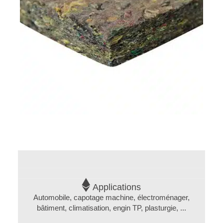
D'ISOLATION
ACOUSTIQUE
CATALOGUE
DE
NOS
MATÉRIAUX
ACOUSTIQUES
ISOLATION
THERMIQUE
Nos
Applications
solutions
Automobile, capotage machine, électroménager,
techniques
bâtiment, climatisation, engin TP, plasturgie, ...
pour