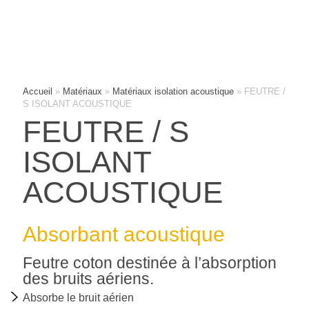
Accueil
»
Matériaux
»
Matériaux isolation acoustique
»
FEUTRE /
S ISOLANT ACOUSTIQUE
FEUTRE / S
ISOLANT
ACOUSTIQUE
QUI
SOMMES-
NOUS
Absorbant acoustique
?
Feutre coton destinée à l’absorption
des bruits aériens.
PHOTOTHÈQUE
DE
Absorbe le bruit aérien