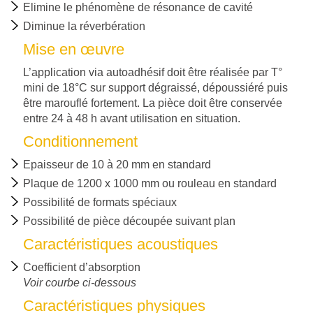
PRODUITS
Elimine le phénomène de résonance de cavité
FINIS
Diminue la réverbération
Mise en œuvre
NORMES
L’application via autoadhésif doit être réalisée par T°
ET
mini de 18°C sur support dégraissé, dépoussiéré puis
CERTIFICATIONS
être marouflé fortement. La pièce doit être conservée
entre 24 à 48 h avant utilisation en situation.
Conditionnement
CERTIFICATIONS
ISO
Epaisseur de 10 à 20 mm en standard
Plaque de 1200 x 1000 mm ou rouleau en standard
Possibilité de formats spéciaux
NOUS
Possibilité de pièce découpée suivant plan
CONTACTER
Caractéristiques acoustiques
Coefficient d’absorption
Voir courbe ci-dessous
Caractéristiques physiques