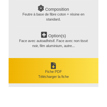
l'isolation
Composition
thermique
Feutre à base de fibre coton + résine en
:
standard.
SOLUTIONS
D'ISOLATION
Option(s)
Face avec autoadhésif. Face avec non tissé
THERMIQUE
noir, film aluminium, autre...
CATALOGUE
DE
NOS
Fiche PDF
MATÉRIAUX
Télécharger la fiche
THERMIQUES