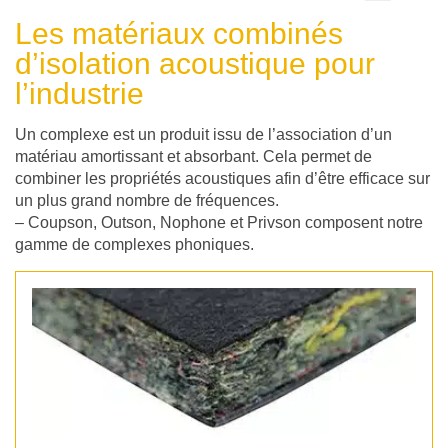
l'isolation
Les matériaux combinés
thermique
d’isolation acoustique pour
:
l’industrie
SOLUTIONS
Un
complexe
est un produit issu de l’association d’un
D'ISOLATION
matériau amortissant et absorbant. Cela permet de
THERMIQUE
combiner les propriétés acoustiques afin d’être efficace sur
un plus grand nombre de fréquences.
– Coupson, Outson, Nophone et Privson composent notre
CATALOGUE
gamme de complexes phoniques.
DE
NOS
MATÉRIAUX
THERMIQUES