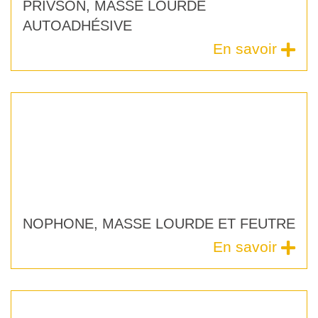
PRIVSON, MASSE LOURDE
AUTOADHÉSIVE
En savoir
QUI
SOMMES-
NOPHONE, MASSE LOURDE ET FEUTRE
NOUS
?
En savoir
PHOTOTHÈQUE
DE