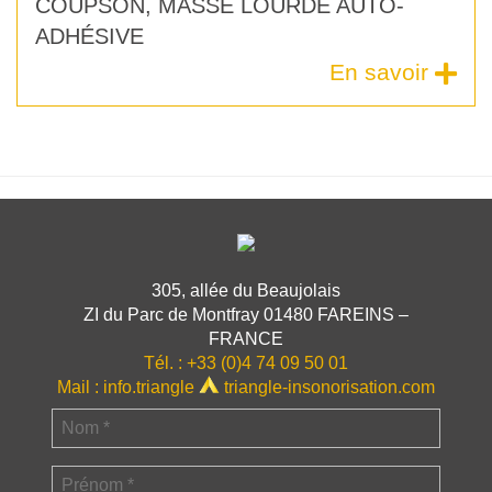
COUPSON, MASSE LOURDE AUTO-
ADHÉSIVE
En savoir
305, allée du Beaujolais
ZI du Parc de Montfray 01480 FAREINS –
FRANCE
Tél. :
+33 (0)4 74 09 50 01
Mail :
info.triangle
triangle-insonorisation.com