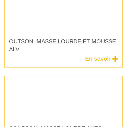
PRODUITS
FINIS
NORMES
ET
OUTSON, MASSE LOURDE ET MOUSSE
CERTIFICATIONS
ALV
En savoir
CERTIFICATIONS
ISO
NOUS
CONTACTER